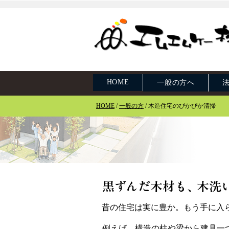
HOME
一般の方へ
HOME
/
一般の方
/ 木造住宅のぴかぴか清掃
黒ずんだ木材も、
木洗
昔の住宅は実に豊か。もう手に入
例えば、構造の柱や梁から建具一