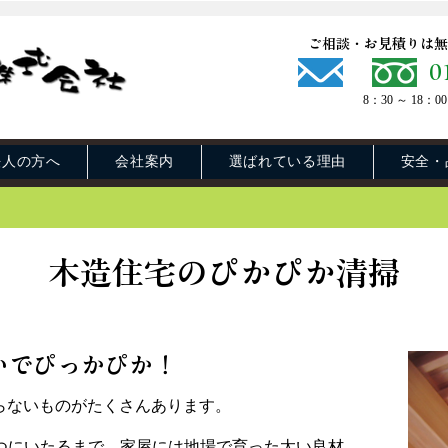
ご相談・お見積りは無
0
8：30 ～ 1
法人の方へ
会社案内
選ばれている理由
安全・
木造住宅のぴかぴか清掃
いでぴっかぴか！
らないものがたくさんあります。
つにいたるまで、家屋には地場で育った太い良材