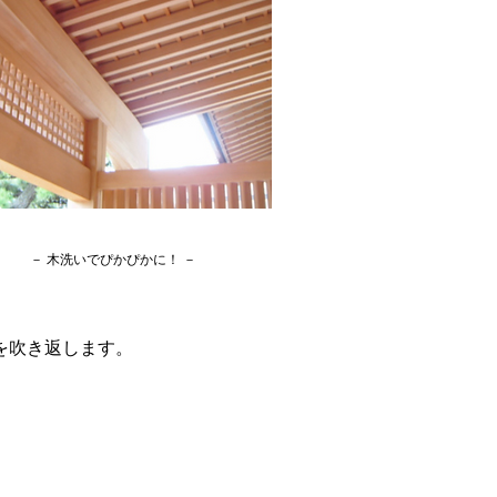
－ 木洗いでぴかぴかに！ －
を吹き返します。